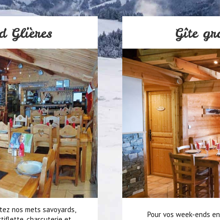
d Glières
Gîte gr
stez nos mets savoyards,
Pour vos week-ends en 
iflette, charcuterie et