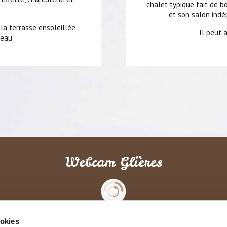
chalet typique fait de b
et son salon indé
 la terrasse ensoleillée
Il peut 
teau
Webcam Glières
Les images du plateau
ookies